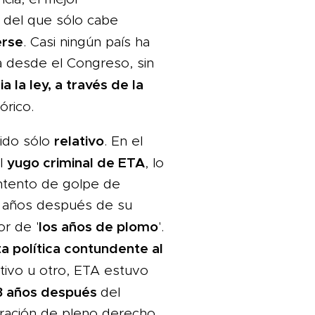
, del que sólo cabe
erse
. Casi ningún país ha
a desde el Congreso, sin
ia la ley, a través de la
órico.
relativo
sido sólo
. En el
yugo criminal de ETA
el
, lo
intento de golpe de
es años después de su
los años de plomo
or de '
'.
a política contundente al
tivo u otro, ETA estuvo
3 años después
del
uración de pleno derecho