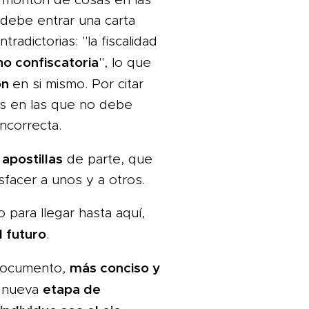
 debe entrar una carta
adictorias: "la fiscalidad
no confiscatoria
", lo que
on
en si mismo. Por citar
s en las que no debe
incorrecta.
apostillas
de parte, que
sfacer a unos y a otros.
o para llegar hasta aquí,
l futuro
.
más conciso y
documento,
etapa de
a nueva