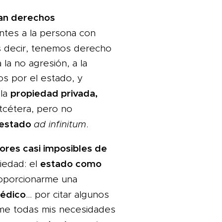
an derechos
ntes a la persona con
s decir, tenemos derecho
 a la no agresión, a la
os por el estado, y
propiedad privada,
 la
etcétera, pero no
 estado
ad infinitum
.
ores casi imposibles de
estado como
iedad: el
oporcionarme una
édico
... por citar algunos
me todas mis necesidades