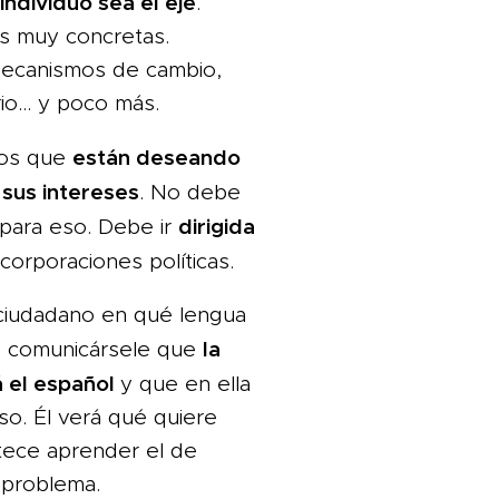
individuo sea el eje
.
s muy concretas.
ecanismos de cambio,
orio… y poco más.
están deseando
los que
r sus intereses
. No debe
dirigida
 para eso. Debe ir
s corporaciones políticas.
 ciudadano en qué lengua
la
e comunicársele que
á el español
y que en ella
iso. Él verá qué quiere
etece aprender el de
 problema.