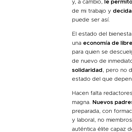
le permito
y, a cambio,
decida
de mi trabajo y
puede ser así.
El estado del bienest
economía de libr
una
para quien se descuelg
de nuevo de inmediato
solidaridad
, pero no 
estado del que depend
Hacen falta redactore
Nuevos padres
magna.
preparada, con formaci
y laboral, no miembros
auténtica élite capaz 