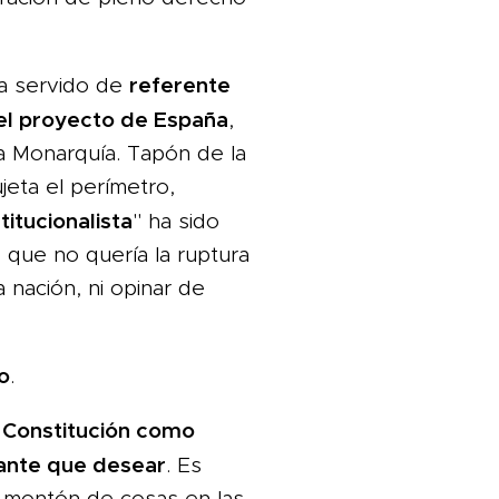
referente
a servido de
el proyecto de España
,
 la Monarquía. Tapón de la
jeta el perímetro,
titucionalista
" ha sido
 que no quería la ruptura
a nación, ni opinar de
o
.
a Constitución como
ante que desear
. Es
n montón de cosas en las