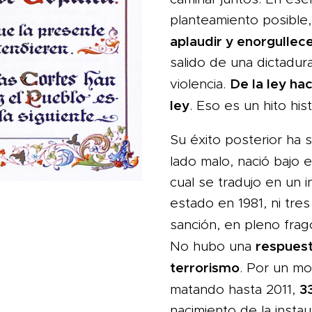
planteamiento posible
aplaudir y enorgullec
salido de una dictadur
De la ley hac
violencia.
ley
. Eso es un hito hist
Su éxito posterior ha 
lado malo, nació bajo 
cual se tradujo en un 
estado en 1981, ni tr
sanción, en pleno frag
respuest
No hubo una
terrorismo
. Por un mo
3
matando hasta 2011,
nacimiento de la insta