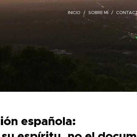
INICIO
SOBRE MÍ
CONTAC
ión española:
su espíritu, no el docu