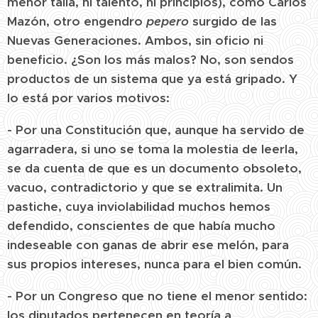
menor talla, ni talento, ni principios), como Carlos
Mazón, otro engendro
pepero
surgido de las
Nuevas Generaciones. Ambos, sin oficio ni
beneficio. ¿Son los más malos? No, son sendos
productos de un sistema que ya está gripado. Y
lo está por varios motivos:
- Por una Constitución que, aunque ha servido de
agarradera, si uno se toma la molestia de leerla,
se da cuenta de que es un documento obsoleto,
vacuo, contradictorio y que se extralimita. Un
pastiche, cuya inviolabilidad muchos hemos
defendido, conscientes de que había mucho
indeseable con ganas de abrir ese melón, para
sus propios intereses, nunca para el bien común.
- Por un Congreso que no tiene el menor sentido:
los diputados pertenecen en teoría a